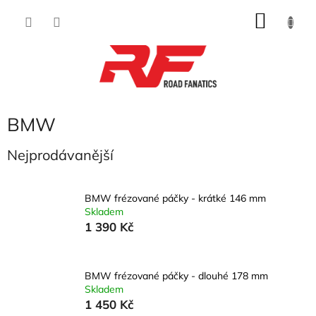
Přejít
NÁKU
na
obsah
KOŠÍK
BMW
Nejprodávanější
BMW frézované páčky - krátké 146 mm
Skladem
1 390 Kč
BMW frézované páčky - dlouhé 178 mm
Skladem
1 450 Kč