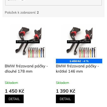
Položek k zobrazení:
2
V
ý
p
i
s
p
r
o
1 450 Kč
–4 %
d
BMW frézované páčky -
BMW frézované páčky -
u
dlouhé 178 mm
krátké 146 mm
k
t
Skladem
Skladem
ů
1 450 Kč
1 390 Kč
DETAIL
DETAIL