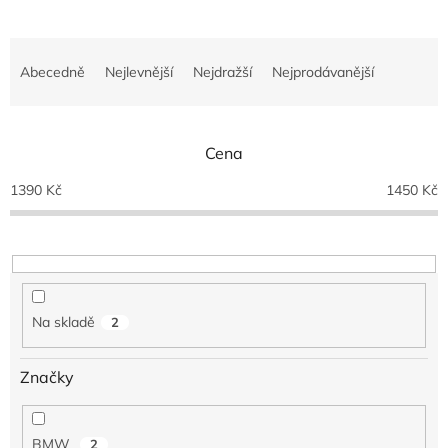
Ř
a
Abecedně
Nejlevnější
Nejdražší
Nejprodávanější
z
e
n
Cena
í
p
1390
Kč
1450
Kč
r
o
d
u
k
t
Na skladě
2
ů
Značky
BMW
2