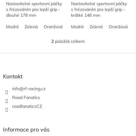
Nastavitelné sportovní páčky
Nastavitelné sportovní páčky
s frézováním pro lepší grip -
s frézováním pro lepší grip -
dlouhé 178 mm
krátké 146 mm
Modrá
Zelená
Oranžová
Černá
Modrá
Stříbrná
Zelená
Červená
Oranžová
Še
Č
2
položek celkem
O
v
l
Z
á
á
d
p
a
a
Kontakt
c
t
í
í
info
@
rf-racing.cz
p
r
Road Fanatics
v
roadfanaticsCZ
k
y
v
ý
Informace pro vás
p