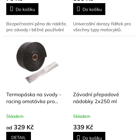
Do košíku
Do košíku
Bezpečnostní pěna do nádrže,
Univerzální dorazy řídítek pro
pro závody i běžné používání
všechny typy motocyklů.
Termopáska na svody -
Závodní přepadové
racing omotávka pro
nádobky 2x250 ml
odvod tepla
Skladem
Skladem
329 Kč
339 Kč
od
DETAIL
Do košíku