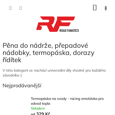
Přejít
NÁKU
na
obsah
KOŠÍK
Pěna do nádrže, přepadové
nádobky, termopáska, dorazy
řídítek
V této kategorii se nachází univerzální díly vhodné pro každého
závodníka :)
Nejprodávanější
Termopáska na svody - racing omotávka pro
odvod tepla
Skladem
329 Kč
od