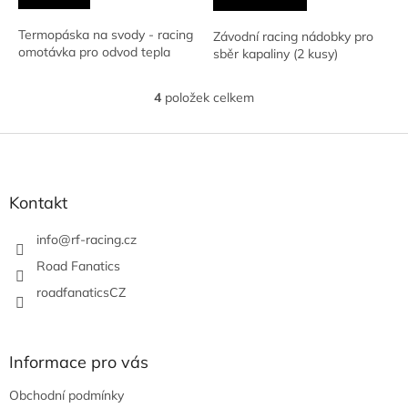
Termopáska na svody - racing
Závodní racing nádobky pro
omotávka pro odvod tepla
sběr kapaliny (2 kusy)
4
položek celkem
O
v
l
Z
á
á
d
p
a
a
Kontakt
c
t
í
í
info
@
rf-racing.cz
p
r
Road Fanatics
v
roadfanaticsCZ
k
y
v
ý
Informace pro vás
p
i
Obchodní podmínky
s