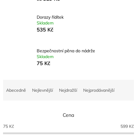
Dorazy řídítek
Skladem
535 Kč
Bezpečnostní pěna do nádrže
Skladem
75 Kč
Ř
a
Abecedně
Nejlevnější
Nejdražší
Nejprodávanější
z
e
n
Cena
í
p
75
Kč
599
Kč
r
o