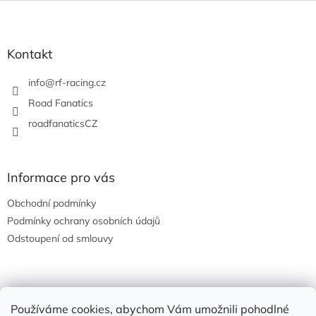
Z
á
p
a
Kontakt
t
í
info
@
rf-racing.cz
Road Fanatics
roadfanaticsCZ
Informace pro vás
Obchodní podmínky
Podmínky ochrany osobních údajů
Odstoupení od smlouvy
Nákupní košík
Používáme cookies, abychom Vám umožnili pohodlné