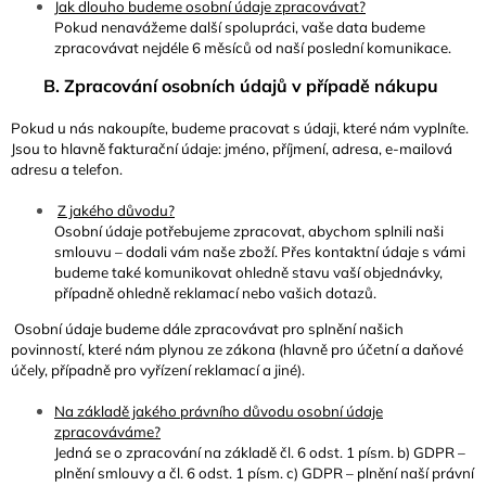
Jak dlouho budeme osobní údaje zpracovávat?
Pokud nenavážeme další spolupráci, vaše data budeme
zpracovávat nejdéle 6 měsíců od naší poslední komunikace.
B. Zpracování osobních údajů v případě nákupu
Pokud u nás nakoupíte, budeme pracovat s údaji, které nám vyplníte.
Jsou to hlavně fakturační údaje: jméno, příjmení, adresa, e-mailová
adresu a telefon.
Z jakého důvodu?
Osobní údaje potřebujeme zpracovat, abychom splnili naši
smlouvu – dodali vám naše zboží. Přes kontaktní údaje s vámi
budeme také komunikovat ohledně stavu vaší objednávky,
případně ohledně reklamací nebo vašich dotazů.
Osobní údaje budeme dále zpracovávat pro splnění našich
povinností, které nám plynou ze zákona (hlavně pro účetní a daňové
účely, případně pro vyřízení reklamací a jiné).
Na základě jakého právního důvodu osobní údaje
zpracováváme?
Jedná se o zpracování na základě čl. 6 odst. 1 písm. b) GDPR –
plnění smlouvy a čl. 6 odst. 1 písm. c) GDPR – plnění naší právní