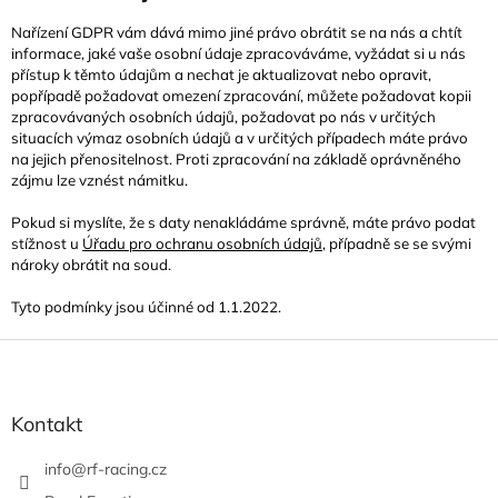
Nařízení GDPR vám dává mimo jiné právo obrátit se na nás a chtít
informace, jaké vaše osobní údaje zpracováváme, vyžádat si u nás
přístup k těmto údajům a nechat je aktualizovat nebo opravit,
popřípadě požadovat omezení zpracování, můžete požadovat kopii
zpracovávaných osobních údajů, požadovat po nás v určitých
situacích výmaz osobních údajů a v určitých případech máte právo
na jejich přenositelnost. Proti zpracování na základě oprávněného
zájmu lze vznést námitku.
Pokud si myslíte, že s daty nenakládáme správně, máte právo podat
stížnost u
Úřadu pro ochranu osobních údajů
, případně se se svými
nároky obrátit na soud.
Tyto podmínky jsou účinné od 1.1.2022.
Z
á
p
a
Kontakt
t
í
info
@
rf-racing.cz