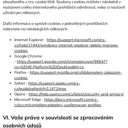
obsaženého v tzv. cookie liště. Soubory cookies můžete i následně v
nastavení svého internetového prohlížeče odmítnout, nebo si nastavit
užívání jen některých.
Další informace o správě cookies v jednotlivých prohlížečích
naleznete na následujících odkazech:
Internet Explorer -
https://support.microsoft.com/cs-
cz/help/17442/windows-internet-explorer-delete-manage-
cookies
Google Chrome
-
https://support.google.com/chrome/answer/95647?
co=GENIE.Platform%3DDesktop&hl=cs
Firefox -
https://support.mozilla.org/cs/kb/povoleni-zakazani-
cookies
Safari -
https://support.apple.com/cs-
cz/guide/safari/sfri11471/mac
Opera -
https://help.opera.com/cs/latest/security-and-privacy/
Microsoft Edge -
https://docs.microsoft.com/cs-
cz/sccm/compliance/deploy-use/browser-profiles
VI. Vaše práva v souvislosti se zpracováním
osobních údajů