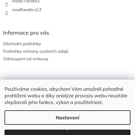
Road Fanatics
roadfanaticsCZ
Informace pro vás
Obchodní podmínky
Podmínky ochrany osobních údajů
Odstoupení od smlouvy
Nákupní košík
Používáme cookies, abychom Vám umožnili pohodlné
prohlížení webu a díky analýze provozu webu neustále
0
KS /
0 KČ
zlepšovali jeho funkce, výkon a použitelnost.
Nastavení
Vytvořil Shoptet