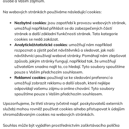
osobě a Vaším zájmům.
Na webových stránkách používáme následující cookies:
Nezbytné cookies
: jsou zapotřebí k provozu webových stránek,
umožňují například přihlásit se do zabezpečených částí
stránek a další základní funkčnosti stránek. Tato kategorie
cookies se nedá zakázat.
Analytické/statistické cookies
: umožňují nám například
rozpoznat a zjistit počet návštěvníků a sledovat, jak naši
návštěvníci používají webové stránky. Pomáhají nám zlepšovat
způsob, jakým stránky fungují, například tak, že umožňují
uživatelům snadno najít to, co hledají. Tyto soubory spouštíme
pouze s Vaším předchozím souhlasem.
Reklamní cookies:
používají se ke sledování preferencí a
umožňují zobrazit reklamu a další obsah, které nejlépe
odpovídají vašemu zájmu a online chování. Tyto soubory
spouštíme pouze s Vaším předchozím souhlasem.
Upozorňujeme, že třetí strany (včetně např. poskytovatelů externích
služeb) mohou rovněž používat cookies a/nebo přistupovat k údajům
shromažďovaným cookies na webových stránkách.
Souhlas může být vyjádřen prostřednictvím zaškrtávacího políčka