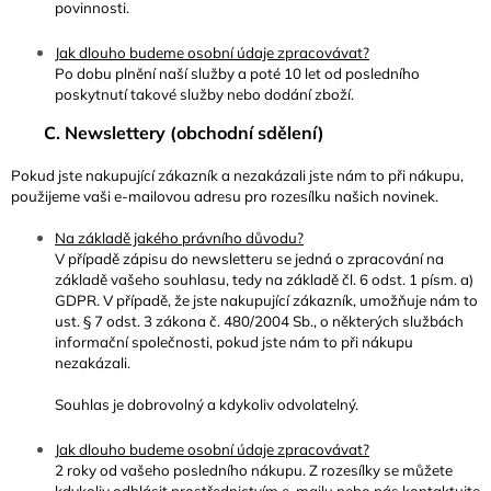
povinnosti.
Jak dlouho budeme osobní údaje zpracovávat?
Po dobu plnění naší služby a poté 10 let od posledního
poskytnutí takové služby nebo dodání zboží.
C. Newslettery (obchodní sdělení)
Pokud jste nakupující zákazník a nezakázali jste nám to při nákupu,
použijeme vaši e-mailovou adresu pro rozesílku našich novinek.
Na základě jakého právního důvodu?
V případě zápisu do newsletteru se jedná o zpracování na
základě vašeho souhlasu, tedy na základě čl. 6 odst. 1 písm. a)
GDPR.
V případě, že jste nakupující zákazník, umožňuje nám to
ust. § 7 odst. 3 zákona č. 480/2004 Sb., o některých službách
informační společnosti, pokud jste nám to při nákupu
nezakázali.
Souhlas je dobrovolný a kdykoliv odvolatelný.
Jak dlouho budeme osobní údaje zpracovávat?
2 roky od vašeho posledního nákupu. Z rozesílky se můžete
kdykoliv odhlásit prostřednictvím e-mailu nebo nás kontaktujte