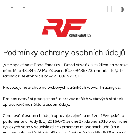
Přejít
NÁKU
na
obsah
KOŠÍK
Podmínky ochrany osobních údajů
Jsme společnost Road Fanatics – David Veselák, se sídlem na adrese:
nám. Míru 48, 345 22 Poběžovice, IČO: 09436723, e-mail:
info@rf-
racing.cz
,
telefonní číslo: +420 606 971 511.
Provozujeme e-shop na webových stránkách www.rf-racing.cz.
Pro poskytování prodeje zboží a provoz našich webových stránek
zpracováváme některé osobní údaje.
Zpracování osobních údajů upravuje zejména nařízení Evropského
parlamentu a Rady (EU) 2016/679 ze dne 27. dubna 2016 o ochraně
fyzických sobo v souvislosti se zpracováním osobních údajů a o
volném pohybu těchto údajů a o zrušení směrnice 95/46/ES (obecné