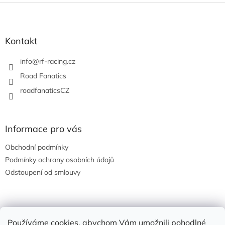
Z
á
p
a
Kontakt
t
í
info
@
rf-racing.cz
Road Fanatics
roadfanaticsCZ
Informace pro vás
Obchodní podmínky
Podmínky ochrany osobních údajů
Odstoupení od smlouvy
Nákupní košík
Používáme cookies, abychom Vám umožnili pohodlné