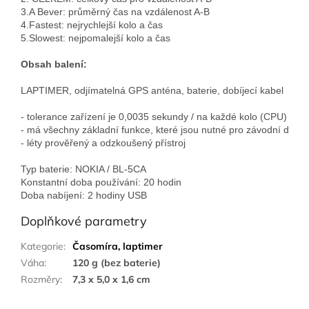
3.A Bever: průměrný čas na vzdálenost A-B

4.Fastest: nejrychlejší kolo a čas

5.Slowest: nejpomalejší kolo a čas
Obsah balení:
LAPTIMER, odjímatelná GPS anténa, baterie, dobíjecí kabel

- tolerance zařízení je 0,0035 sekundy / na každé kolo (CPU)

- má všechny základní funkce, které jsou nutné pro závodní den.

- léty prověřený a odzkoušený přístroj
Typ baterie: NOKIA / BL-5CA 
Konstantní doba používání: 20 hodin 
Doba nabíjení: 2 hodiny USB
Doplňkové parametry
Kategorie
:
Časomíra, laptimer
Váha
:
120 g (bez baterie)
Rozměry
:
7,3 x 5,0 x 1,6 cm