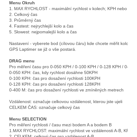
Menu Okruh
1. MAX RYCHLOST - maximální rychlost v kolech; KPH nebo MPH;
2. Celkový čas

3. Průměrný čas

4. Fastest: nejrychlejší kolo a čas

5. Slowest: nejpomalejší kolo a čas
Nastavení - vyberete bod (cílovou čáru) kde chcete měřit kolo. Násl
GPS Laptimer se již o vše postará.  
DRAG menu
Pro měření času pro 0-050 KPH / 0-100 KPH / 0-128 KPH / 0-400 
0-050 KPH: čas, kdy rychlost dosáhne 50KPH

0-100 KPH: čas pro dosažení rychlosti 100KPH

0-128 KPH: čas pro dosažení rychlosti 128KPH

0-400 M: čas pro dosažení rychlosti ve zmíněných metrech
Vzdálenost: označuje celkovou vzdálenost, kterou jste ujeli

CELKEM ČAS: označuje celkový čas
Menu SELECTION
Pro měření rychlosti / času mezi bodem A a bodem B

1.MAX RYCHLOST: maximální rychlost ve vzdálenosti A-B, KPH lz
2. CELKEM: celkový čas pro vzdálenost A-B
