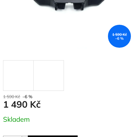
1 590 Kč
–6 %
1 590 Kč
–6 %
1 490 Kč
Měrná
Skladem
cena: