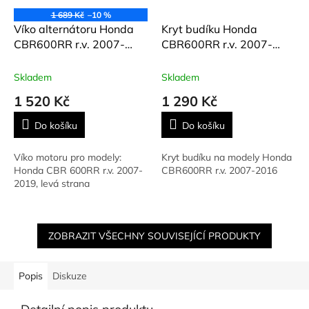
1 689 Kč
–10 %
Víko alternátoru Honda
Kryt budíku Honda
CBR600RR r.v. 2007-
CBR600RR r.v. 2007-
2019
2016
Skladem
Skladem
1 520 Kč
1 290 Kč
Do košíku
Do košíku
Víko motoru pro modely:
Kryt budíku na modely Honda
Honda CBR 600RR r.v. 2007-
CBR600RR r.v. 2007-2016
2019, levá strana
ZOBRAZIT VŠECHNY SOUVISEJÍCÍ PRODUKTY
Popis
Diskuze