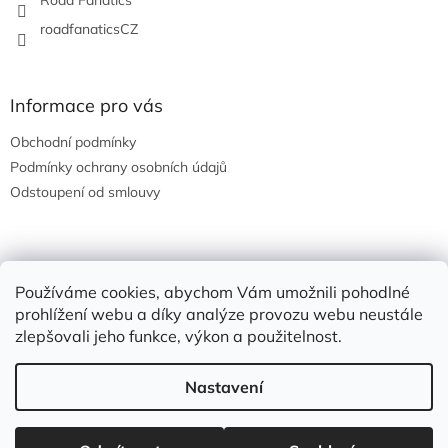
roadfanaticsCZ
Informace pro vás
Obchodní podmínky
Podmínky ochrany osobních údajů
Odstoupení od smlouvy
Nákupní košík
Používáme cookies, abychom Vám umožnili pohodlné
prohlížení webu a díky analýze provozu webu neustále
0
KS /
0 KČ
zlepšovali jeho funkce, výkon a použitelnost.
Nastavení
Vytvořil Shoptet