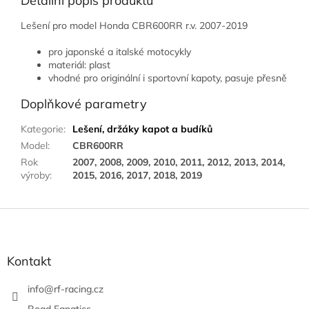
Detailní popis produktu
Lešení pro model Honda CBR600RR r.v. 2007-2019
pro japonské a italské motocykly
materiál: plast
vhodné pro originální i sportovní kapoty, pasuje přesně
Doplňkové parametry
Kategorie
:
Lešení, držáky kapot a budíků
Model
:
CBR600RR
Rok
2007, 2008, 2009, 2010, 2011, 2012, 2013, 2014,
výroby
:
2015, 2016, 2017, 2018, 2019
Z
á
p
a
Kontakt
t
í
info
@
rf-racing.cz
Road Fanatics