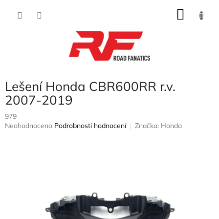
Přejít
NÁKU
na
obsah
KOŠÍK
Lešení Honda CBR600RR r.v.
2007-2019
979
Průměrné
Neohodnoceno
Podrobnosti hodnocení
Značka:
Honda
hodnocení
produktu
je
0,0
z
5
hvězdiček.