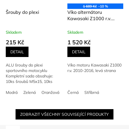
1 689 Kč
–10 %
Šrouby do plexi
Víko alternátoru
Kawasaki Z1000 r.v.
2010-2016
Skladem
Skladem
215 Kč
1 520 Kč
DETAIL
DETAIL
ALU šrouby do plexi
Víko motoru Kawasaki Z1000
sportovního motocyklu
r.v. 2010-2016, levá strana
Kompletní sada obsahuje:
10ks šroubů M5x15, 10ks
silikonových podložek, 10ks
zapouzdřených matek v
Modrá
Zelená
Oranžová
Černá
Černá
Stříbrná
Stříbrná
Červená
Zl
gumovém pouzdru. Barva
dle...
ZOBRAZIT VŠECHNY SOUVISEJÍCÍ PRODUKTY