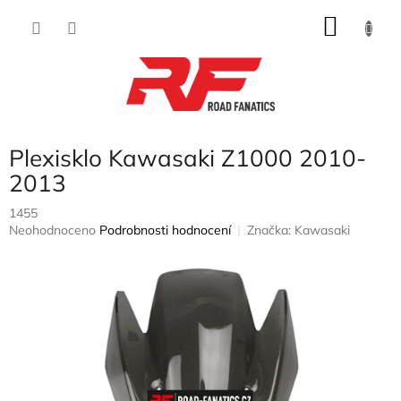
Přejít
NÁKU
na
obsah
KOŠÍK
Plexisklo Kawasaki Z1000 2010-
2013
1455
Průměrné
Neohodnoceno
Podrobnosti hodnocení
Značka:
Kawasaki
hodnocení
produktu
je
0,0
z
5
hvězdiček.