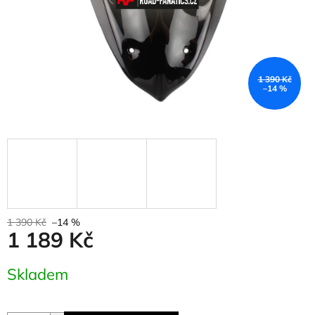
1 390 Kč
–14 %
1 390 Kč
–14 %
1 189 Kč
Měrná
Skladem
cena: