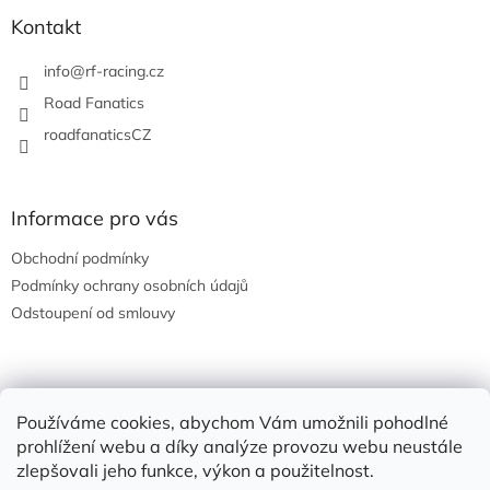
p
a
Kontakt
t
í
info
@
rf-racing.cz
Road Fanatics
roadfanaticsCZ
Informace pro vás
Obchodní podmínky
Podmínky ochrany osobních údajů
Odstoupení od smlouvy
Nákupní košík
Používáme cookies, abychom Vám umožnili pohodlné
prohlížení webu a díky analýze provozu webu neustále
0
KS /
0 KČ
zlepšovali jeho funkce, výkon a použitelnost.