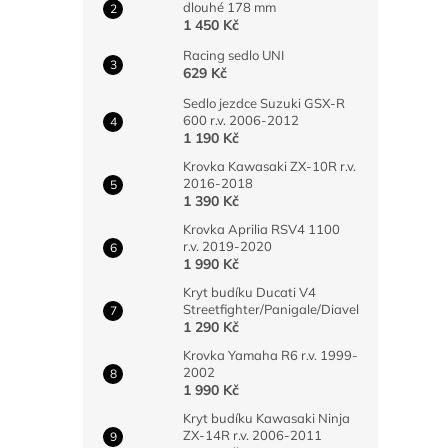
dlouhé 178 mm
1 450 Kč
Racing sedlo UNI
629 Kč
Sedlo jezdce Suzuki GSX-R
600 r.v. 2006-2012
1 190 Kč
Krovka Kawasaki ZX-10R r.v.
2016-2018
1 390 Kč
Krovka Aprilia RSV4 1100
r.v. 2019-2020
1 990 Kč
Kryt budíku Ducati V4
Streetfighter/Panigale/Diavel
1 290 Kč
Krovka Yamaha R6 r.v. 1999-
2002
1 990 Kč
Kryt budíku Kawasaki Ninja
ZX-14R r.v. 2006-2011