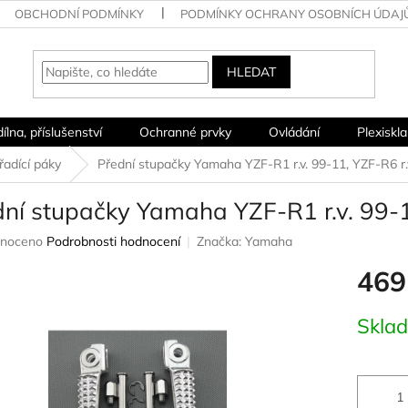
OBCHODNÍ PODMÍNKY
PODMÍNKY OCHRANY OSOBNÍCH ÚDAJ
HLEDAT
dílna, příslušenství
Ochranné prvky
Ovládání
Plexiskla
řadící páky
Přední stupačky Yamaha YZF-R1 r.v. 99-11, YZF-R6 r.
dní stupačky Yamaha YZF-R1 r.v. 99-1
né
noceno
Podrobnosti hodnocení
Značka:
Yamaha
ení
469
u
Měrná
Skla
cena:
ek.