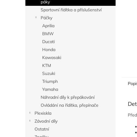
n
páky
e
Sportovní řídítka a příslušenství
l
Páčky
Aprilia
BMW
Ducati
Honda
Kawasaki
KTM
Suzuki
Triumph
Popi
Yamaha
Náhradní díly k přepákování
Det
Ovládání na řídítka, přepínače
Plexiskla
Před
Závodní díly
Ostatní