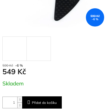
590 Kč
–6 %
590 Kč
–6 %
549 Kč
Měrná
Skladem
cena:
Přidat do košíku