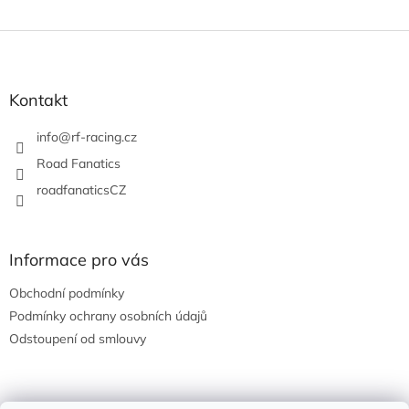
Z
á
p
a
Kontakt
t
í
info
@
rf-racing.cz
Road Fanatics
roadfanaticsCZ
Informace pro vás
Obchodní podmínky
Podmínky ochrany osobních údajů
Odstoupení od smlouvy