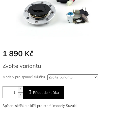
1 890 Kč
Měrná
Zvolte variantu
cena:
Modely pro spínací skříňku
Přidat do košíku
Spínací skříňka s klíči pro starší modely Suzuki