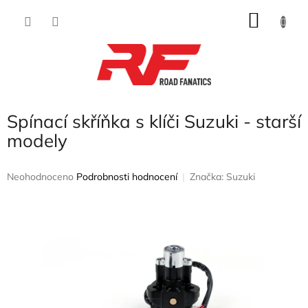
Přejít
NÁKU
na
obsah
KOŠÍK
Spínací skříňka s klíči Suzuki - starší
modely
Průměrné
Neohodnoceno
Podrobnosti hodnocení
Značka:
Suzuki
hodnocení
produktu
je
0,0
z
5
hvězdiček.