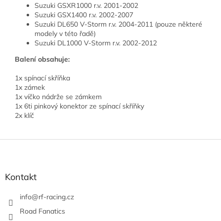
Suzuki GSXR1000 r.v. 2001-2002
Suzuki GSX1400 r.v. 2002-2007
Suzuki DL650 V-Storm r.v. 2004-2011 (pouze některé
modely v této řadě)
Suzuki DL1000 V-Storm r.v. 2002-2012
Balení obsahuje:
1x spínací skříňka
1x zámek
1x víčko nádrže se zámkem
1x 6ti pinkový konektor ze spínací skříňky
2x klíč
Z
á
p
a
Kontakt
t
í
info
@
rf-racing.cz
Road Fanatics