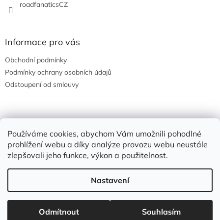
roadfanaticsCZ
Informace pro vás
Obchodní podmínky
Podmínky ochrany osobních údajů
Odstoupení od smlouvy
Nákupní košík
Používáme cookies, abychom Vám umožnili pohodlné
prohlížení webu a díky analýze provozu webu neustále
0
KS /
0 KČ
zlepšovali jeho funkce, výkon a použitelnost.
Nastavení
Vytvořil Shoptet
Odmítnout
Souhlasím
Copyright 2026
Road Fanatics
. Všechna práva vyhrazena.