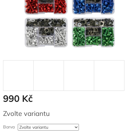
990 Kč
Měrná
Zvolte variantu
cena:
Barva