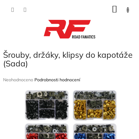
Přejít
NÁKU
na
obsah
KOŠÍK
Šrouby, držáky, klipsy do kapotáže
(Sada)
Průměrné
Neohodnoceno
Podrobnosti hodnocení
hodnocení
produktu
je
0,0
z
5
hvězdiček.