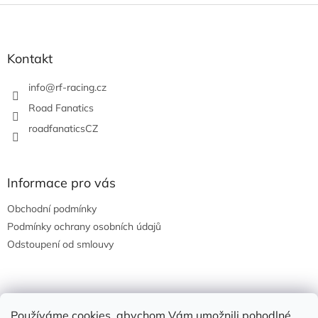
Z
á
p
a
Kontakt
t
í
info
@
rf-racing.cz
Road Fanatics
roadfanaticsCZ
Informace pro vás
Obchodní podmínky
Podmínky ochrany osobních údajů
Odstoupení od smlouvy
Nákupní košík
Používáme cookies, abychom Vám umožnili pohodlné