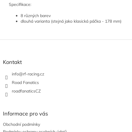
Specifikace:
8 různých barev
dlouhá varianta (stejná jako klasická páčka - 178 mm)
Z
á
p
a
Kontakt
t
í
info
@
rf-racing.cz
Road Fanatics
roadfanaticsCZ
Informace pro vás
Obchodní podmínky
Podmínky ochrany osobních údajů