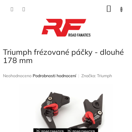
Přejít
NÁKU
na
obsah
KOŠÍK
Triumph frézované páčky - dlouhé
178 mm
Průměrné
Neohodnoceno
Podrobnosti hodnocení
Značka:
Triumph
hodnocení
produktu
je
0,0
z
5
hvězdiček.