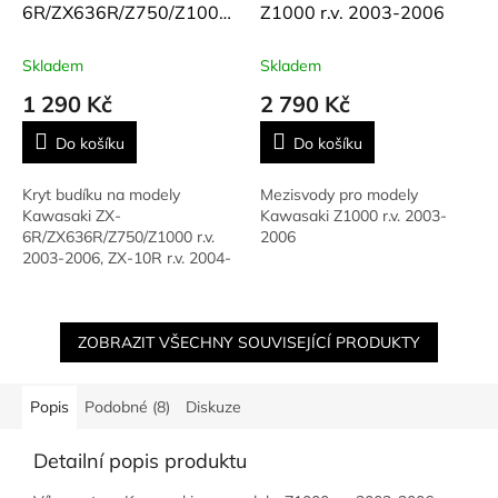
6R/ZX636R/Z750/Z1000
Z1000 r.v. 2003-2006
r.v. 03-06, ZX-10R r.v. 04-
05
Skladem
Skladem
1 290 Kč
2 790 Kč
Do košíku
Do košíku
Kryt budíku na modely
Mezisvody pro modely
Kawasaki ZX-
Kawasaki Z1000 r.v. 2003-
6R/ZX636R/Z750/Z1000 r.v.
2006
2003-2006, ZX-10R r.v. 2004-
2005
ZOBRAZIT VŠECHNY SOUVISEJÍCÍ PRODUKTY
Popis
Podobné (8)
Diskuze
Detailní popis produktu