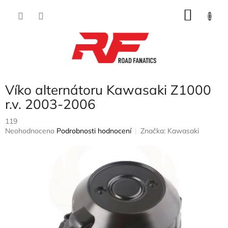
Přejít
NÁKU
na
obsah
KOŠÍK
Víko alternátoru Kawasaki Z1000
r.v. 2003-2006
119
Průměrné
Neohodnoceno
Podrobnosti hodnocení
Značka:
Kawasaki
hodnocení
produktu
je
0,0
z
5
hvězdiček.