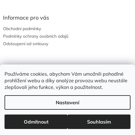
Informace pro vás
Obchodní podmínky
Podmínky ochrany osobních údajů
Odstoupení od smlouvy
Nákupní košík
Používáme cookies, abychom Vám umožnili pohodlné
prohlížení webu a díky analýze provozu webu neustále
0
KS /
0 KČ
zlepšovali jeho funkce, výkon a použitelnost.
Nastavení
Vytvořil Shoptet
Odmítnout
Souhlasím
Copyright 2026
Road Fanatics
. Všechna práva vyhrazena.