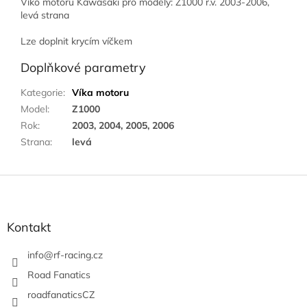
Víko motoru Kawasaki pro modely: Z1000 r.v. 2003-2006,
levá strana
Lze doplnit krycím víčkem
Doplňkové parametry
Kategorie
:
Víka motoru
Model
:
Z1000
Rok
:
2003, 2004, 2005, 2006
Strana
:
levá
Z
á
p
a
Kontakt
t
í
info
@
rf-racing.cz
Road Fanatics
roadfanaticsCZ