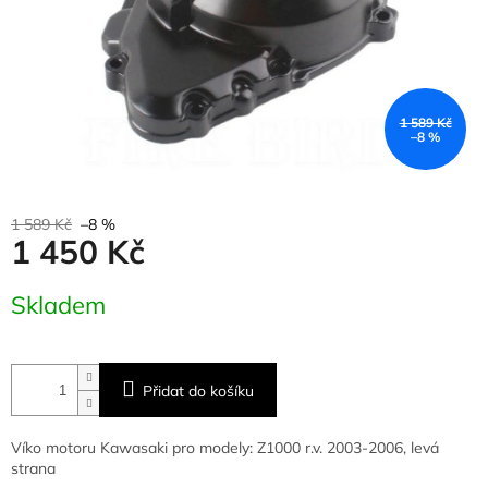
1 589 Kč
–8 %
1 589 Kč
–8 %
1 450 Kč
Měrná
Skladem
cena:
Přidat do košíku
Víko motoru Kawasaki pro modely: Z1000 r.v. 2003-2006, levá
strana