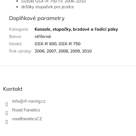
Suzuki GSX-R 750 r.v. 2006-2010
držáky stupaček pro jezdce
Doplňkové parametry
Kategorie
:
Konzole, stupačky, brzdové a řadící páky
Barva
:
stříbrná
Model
:
GSX-R 600, GSX-R 750
Rok výroby
:
2006, 2007, 2008, 2009, 2010
Z
á
p
a
Kontakt
t
í
info
@
rf-racing.cz
Road Fanatics
roadfanaticsCZ