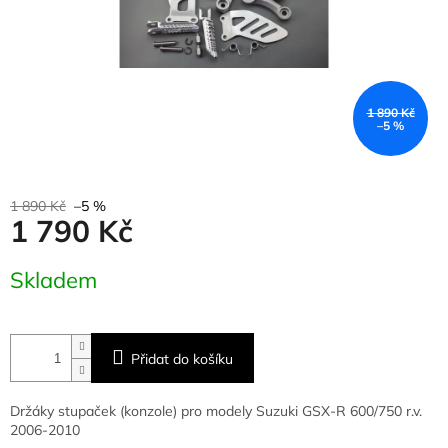
1 890 Kč
–5 %
1 890 Kč
–5 %
1 790 Kč
Měrná
Skladem
cena:
Přidat do košíku
Držáky stupaček (konzole) pro modely Suzuki GSX-R 600/750 r.v.
2006-2010