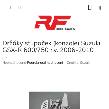
Přejít
NÁKU
na
obsah
KOŠÍK
Držáky stupaček (konzole) Suzuki
GSX-R 600/750 r.v. 2006-2010
869
Průměrné
Neohodnoceno
Podrobnosti hodnocení
Značka:
Suzuki
hodnocení
produktu
je
0,0
z
5
hvězdiček.