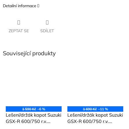
Detailní informace
ZEPTAT SE
SDÍLET
Související produkty
1 590 Kč
–6 %
1 690 Kč
–11 %
Lešení/držák kapot Suzuki
Lešení/držák kapot Suzuki
GSX-R 600/750 r.v.
GSX-R 600/750 r.v.
2006-2007
2008-2010