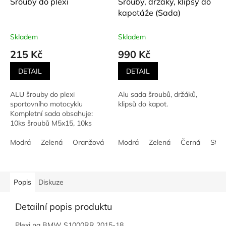
Šrouby do plexi
Šrouby, držáky, klipsy do
kapotáže (Sada)
Skladem
Skladem
215 Kč
990 Kč
DETAIL
DETAIL
ALU šrouby do plexi
Alu sada šroubů, držáků,
sportovního motocyklu
klipsů do kapot.
Kompletní sada obsahuje:
10ks šroubů M5x15, 10ks
silikonových podložek, 10ks
zapouzdřených matek v
Modrá
Zelená
Oranžová
Černá
Modrá
Stříbrná
Zelená
Červená
Černá
Stří
Zl
gumovém pouzdru. Barva
dle...
Popis
Diskuze
Detailní popis produktu
Plexi na BMW S1000RR 2015-18