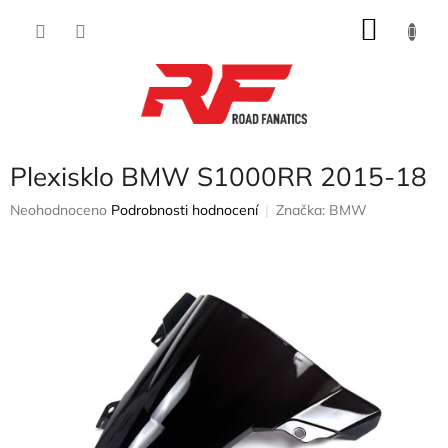
Přejít
NÁKU
na
obsah
KOŠÍK
Plexisklo BMW S1000RR 2015-18
Průměrné
Neohodnoceno
Podrobnosti hodnocení
Značka:
BMW
hodnocení
produktu
je
0,0
z
5
hvězdiček.