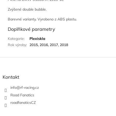
Zvýšené double bubble.
Barevné varianty. Vyrobeno z ABS plastu.
Doplňkové parametry
Kategorie
:
Plexiskla
Rok výroby
:
2015, 2016, 2017, 2018
Z
á
p
a
Kontakt
t
í
info
@
rf-racing.cz
Road Fanatics
roadfanaticsCZ