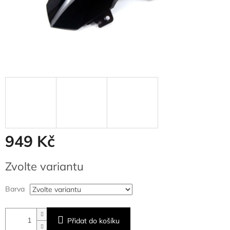
949 Kč
Měrná
Zvolte variantu
cena:
Barva
Přidat do košíku