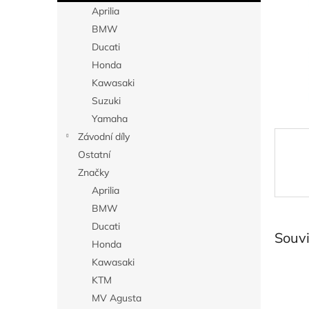
n
Aprilia
e
BMW
l
Ducati
Honda
Kawasaki
Suzuki
Yamaha
Závodní díly
Ostatní
Značky
Aprilia
BMW
Ducati
Souvi
Honda
Kawasaki
KTM
MV Agusta