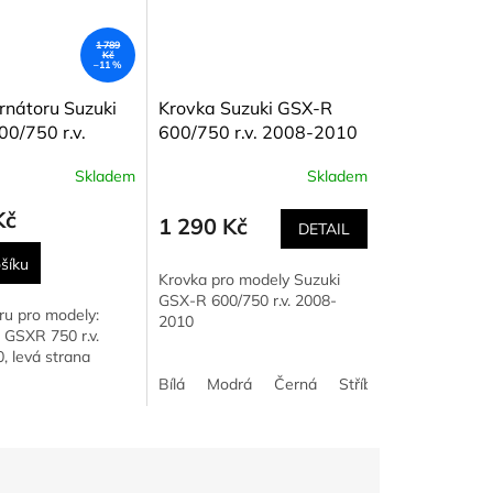
1 789
Kč
–11 %
ernátoru Suzuki
Krovka Suzuki GSX-R
0/750 r.v.
600/750 r.v. 2008-2010
020
Skladem
Skladem
Kč
1 290 Kč
DETAIL
šíku
Krovka pro modely Suzuki
GSX-R 600/750 r.v. 2008-
ru pro modely:
2010
GSXR 750 r.v.
, levá strana
vená
Zlatá
Bílá
Modrá
Černá
Stříbrná
Červená