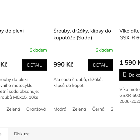
y do plexi
Šrouby, držáky, klipsy do
Víko alt
kapotáže (Sada)
GSX-R 60
2006-2
Skladem
Skladem
1 590 
 Kč
990 Kč
DETAIL
DETAIL
Do ko
rouby do plexi
Alu sada šroubů, držáků,
ovního motocyklu
klipsů do kapot.
Víko moto
etní sada obsahuje:
GSXR 600 
šroubů M5x15, 10ks
2006-2020
nových podložek, 10ks
zdřených matek v
á
Zelená
Oranžová
Černá
Modrá
Stříbrná
Zelená
Černá
Červená
Stříbrná
Zlatá
Čer
ém pouzdru. Barva
s
Diskuze