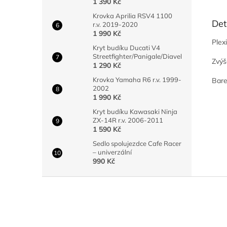
1 390 Kč
Krovka Aprilia RSV4 1100
Det
r.v. 2019-2020
1 990 Kč
Plex
Kryt budíku Ducati V4
Streetfighter/Panigale/Diavel
Zvýš
1 290 Kč
Krovka Yamaha R6 r.v. 1999-
Bare
2002
1 990 Kč
Kryt budíku Kawasaki Ninja
ZX-14R r.v. 2006-2011
1 590 Kč
Sedlo spolujezdce Cafe Racer
– univerzální
990 Kč
Z
á
p
a
t