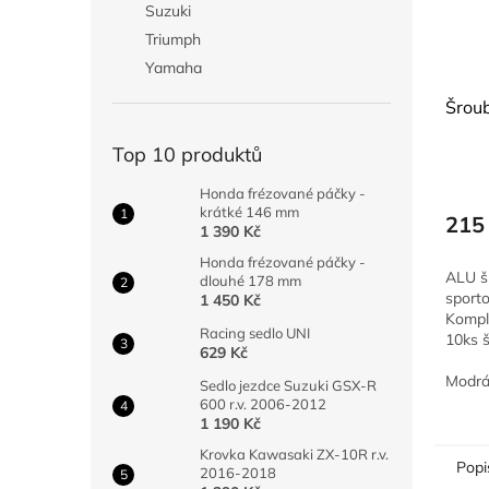
Suzuki
Triumph
Yamaha
Šroub
Top 10 produktů
Honda frézované páčky -
krátké 146 mm
215
1 390 Kč
Honda frézované páčky -
ALU š
dlouhé 178 mm
sport
1 450 Kč
Kompl
Racing sedlo UNI
10ks 
629 Kč
siliko
zapou
Modr
Sedlo jezdce Suzuki GSX-R
gumov
600 r.v. 2006-2012
dle...
1 190 Kč
Krovka Kawasaki ZX-10R r.v.
Popi
2016-2018