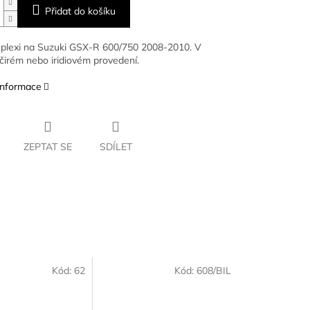
Přidat do košíku
plexi na Suzuki GSX-R 600/750 2008-2010. V
čirém nebo iridiovém provedení.
 informace
ZEPTAT SE
SDÍLET
Kód:
62
Kód:
608/BIL