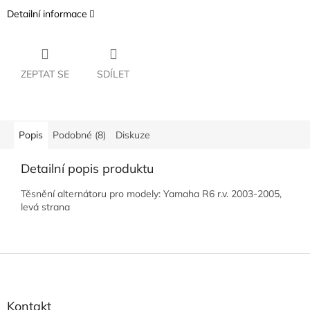
Detailní informace
ZEPTAT SE
SDÍLET
Popis
Podobné (8)
Diskuze
Detailní popis produktu
Těsnění alternátoru pro modely: Yamaha R6 r.v. 2003-2005,
levá strana
Z
á
p
a
Kontakt