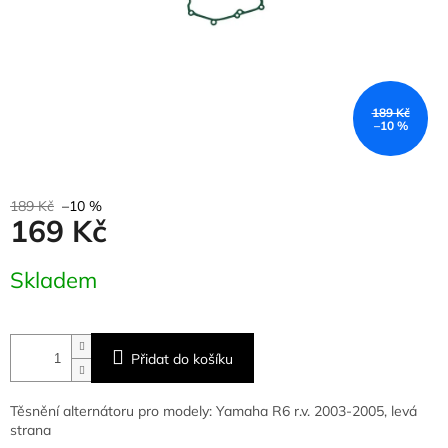
189 Kč
–10 %
189 Kč
–10 %
169 Kč
Měrná
Skladem
cena:
Přidat do košíku
Těsnění alternátoru pro modely: Yamaha R6 r.v. 2003-2005, levá
strana