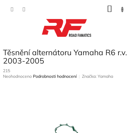
Přejít
NÁKU
na
obsah
KOŠÍK
Těsnění alternátoru Yamaha R6 r.v.
2003-2005
215
Průměrné
Neohodnoceno
Podrobnosti hodnocení
Značka:
Yamaha
hodnocení
produktu
je
0,0
z
5
hvězdiček.