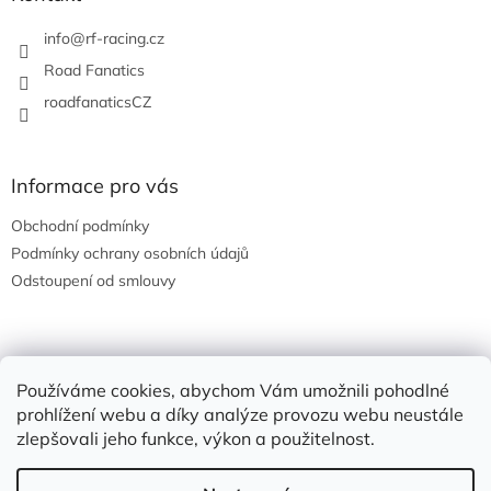
t
í
info
@
rf-racing.cz
Road Fanatics
roadfanaticsCZ
Informace pro vás
Obchodní podmínky
Podmínky ochrany osobních údajů
Odstoupení od smlouvy
Nákupní košík
Používáme cookies, abychom Vám umožnili pohodlné
prohlížení webu a díky analýze provozu webu neustále
0
KS /
0 KČ
zlepšovali jeho funkce, výkon a použitelnost.