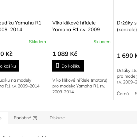
 budíku Yamaha R1
Víko klikové hřídele
Držáky 
 2009–2014
Yamaha R1 r.v. 2009-
(konzole
2014
R1 r.v. 
Skladem
Skladem
90 Kč
1 089 Kč
1 690 
o košíku
Do košíku
Držáky st
pro mode
budíku na modely
Víko klikové hřídele (motoru)
r.v. 2009–
a R1 r.v. 2009–2014
pro modely: Yamaha R1 r.v.
2009-2014
Černá
S
s
Podobné (8)
Diskuze