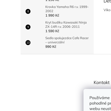
Det
Krovka Yamaha R6 r.v. 1999-
Víko
2002
1 990 Kč
Kryt budíku Kawasaki Ninja
ZX-14R r.v. 2006-2011
1 590 Kč
Sedlo spolujezdce Cafe Racer
– univerzální
990 Kč
Z
á
p
a
t
Kontakt
í
info
@
Používáme 
Road 
pohodlné pr
roadf
webu neustá