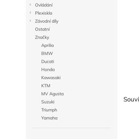
n
Ovládání
e
Plexiskla
l
Závodní díly
Ostatní
Značky
Aprilia
BMW
Ducati
Honda
Kawasaki
KTM
MV Agusta
Souvi
Suzuki
Triumph
Yamaha