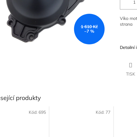
Víko mot
strana
1 610 Kč
–7 %
Detailní
TISK
sející produkty
Kód:
695
Kód:
77