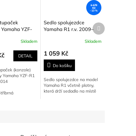
1 179
Kč
–10 %
stupaček
Sedlo spolujezdce
Další
) Yamaha YZF-
Yamaha R1 r.v. 2009–
produkt
2009–2014
2014
Skladem
Skladem
1 059 Kč
Kč
DETAIL
Do košíku
upaček (konzole)
ly Yamaha YZF-R1
Sedlo spolujezdce na model
2014
Yamaha R1 včetně plotny,
která drží sedadlo na místě
tříbrná