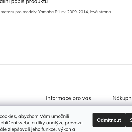
ailní popis produktu
 motoru pro modely: Yamaha R1 r.v. 2009-2014, levá strana
Informace pro vás
Nákupní
Obchodní podmínky
rf-racing.cz
0
cookies, abychom Vám umožnili
Podmínky ochrany osobních
Fanatics
Odmítnout
údajů
ohlížení webu a díky analýze provozu
anaticsCZ
le zlepšovali jeho funkce, výkon a
Odstoupení od smlouvy