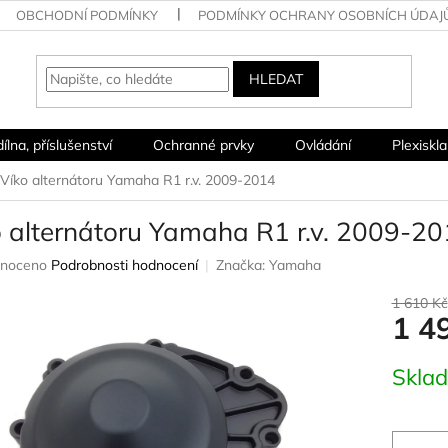
OBCHODNÍ PODMÍNKY
PODMÍNKY OCHRANY OSOBNÍCH ÚDAJ
HLEDAT
dílna, příslušenství
Ochranné prvky
Ovládání
Plexiskla
Víko alternátoru Yamaha R1 r.v. 2009-2014
o alternátoru Yamaha R1 r.v. 2009-2
né
noceno
Podrobnosti hodnocení
Značka:
Yamaha
ení
u
1 610 Kč
1 4
Měrná
Skla
cena:
ek.