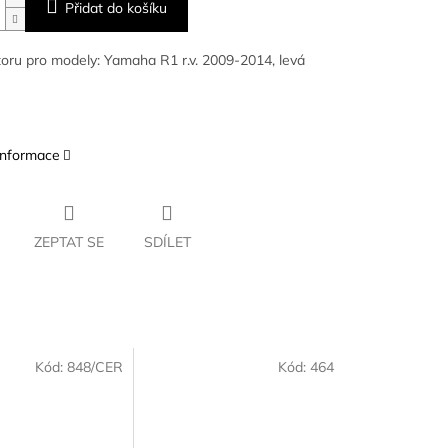
Přidat do košíku
oru pro modely: Yamaha R1 r.v. 2009-2014, levá
 informace
ZEPTAT SE
SDÍLET
Kód:
848/CER
Kód:
464