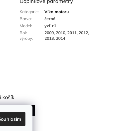
Doplňkové parametry
Kategorie
:
Víka motoru
Barva
:
černá
Model
:
yzf-r1
Rok
2009, 2010, 2011, 2012,
výroby
:
2013, 2014
 košík
KS /
0 KČ
Souhlasím