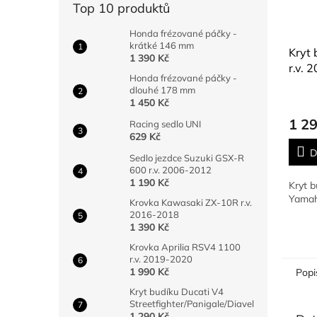
Top 10 produktů
Honda frézované páčky -
krátké 146 mm
Kryt
1 390 Kč
r.v.
Honda frézované páčky -
dlouhé 178 mm
1 450 Kč
1 2
Racing sedlo UNI
629 Kč
D
Sedlo jezdce Suzuki GSX-R
600 r.v. 2006-2012
1 190 Kč
Kryt 
Yamah
Krovka Kawasaki ZX-10R r.v.
2016-2018
1 390 Kč
Krovka Aprilia RSV4 1100
r.v. 2019-2020
1 990 Kč
Popi
Kryt budíku Ducati V4
Streetfighter/Panigale/Diavel
1 290 Kč