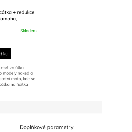
rcátka + redukce
Yamaha,
, Ducati,
Skladem
Triumph
šíku
treet zrcátka
o modely naked a
tatní moto, kde se
cátka na řidítka
Doplňkové parametry