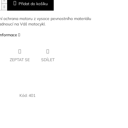
Přidat do košíku
í ochrana motoru z vysoce pevnostního materiálu
adnoucí na Váš motocykl.
 informace
ZEPTAT SE
SDÍLET
Kód:
401