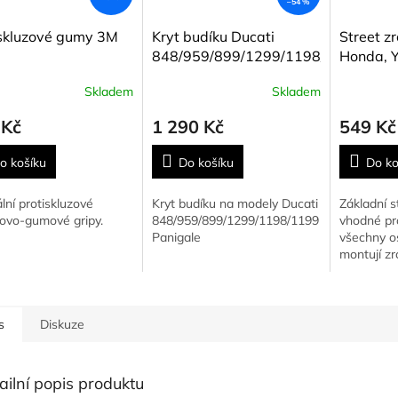
–54 %
iskluzové gumy 3M
Kryt budíku Ducati
Street z
848/959/899/1299/1198/1199
Honda, 
Panigale
Kawasaki
Skladem
Skladem
Suzuki, 
 Kč
1 290 Kč
549 Kč
o košíku
Do košíku
Do ko
lní protiskluzové
Kryt budíku na modely Ducati
Základní s
novo-gumové gripy.
848/959/899/1299/1198/1199
vhodné pr
Panigale
všechny os
montují zr
s
Diskuze
ailní popis produktu