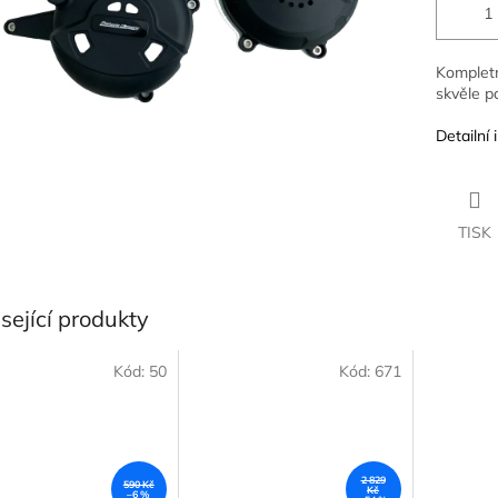
Kompletn
skvěle p
Detailní
TISK
sející produkty
Kód:
50
Kód:
671
2 829
590 Kč
Kč
–6 %