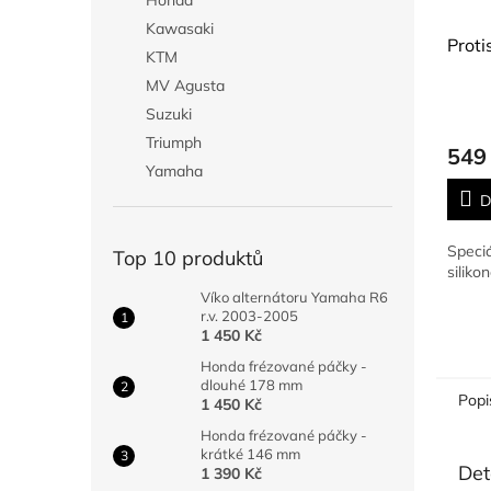
Honda
Kawasaki
Prot
KTM
MV Agusta
Suzuki
Triumph
549
Yamaha
D
Speciá
Top 10 produktů
siliko
Víko alternátoru Yamaha R6
r.v. 2003-2005
1 450 Kč
Honda frézované páčky -
dlouhé 178 mm
Popi
1 450 Kč
Honda frézované páčky -
krátké 146 mm
Det
1 390 Kč