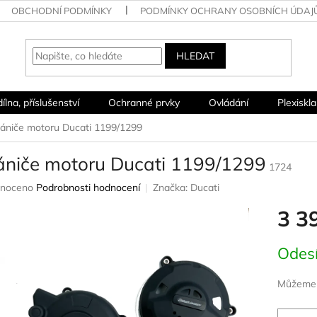
OBCHODNÍ PODMÍNKY
PODMÍNKY OCHRANY OSOBNÍCH ÚDAJ
HLEDAT
dílna, příslušenství
Ochranné prvky
Ovládání
Plexiskla
ániče motoru Ducati 1199/1299
ániče motoru Ducati 1199/1299
1724
né
noceno
Podrobnosti hodnocení
Značka:
Ducati
ení
3 3
u
Měrná
Odesí
cena:
ek.
Můžeme d