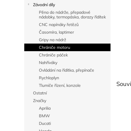
n
Závodní díly
e
Pěna do nádrže, přepadové
l
nádobky, termopáska, dorazy řídítek
CNC napínáky řetězů
Časomíra, laptimer
Gripy na nádrž
Chrániče motoru
Chrániče páček
Nahříváky
Ovládání na řídítka, přepínače
Rychloplyn
Souvi
Tlumiče řízení, konzole
Ostatní
Značky
Aprilia
BMW
Ducati