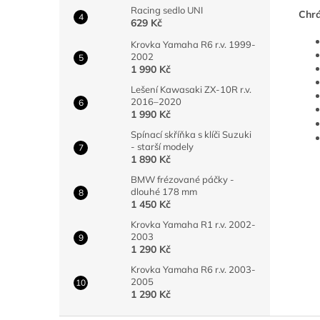
Racing sedlo UNI
Chrá
629 Kč
Krovka Yamaha R6 r.v. 1999-
2002
1 990 Kč
Lešení Kawasaki ZX-10R r.v.
2016–2020
1 990 Kč
Spínací skříňka s klíči Suzuki
- starší modely
1 890 Kč
BMW frézované páčky -
dlouhé 178 mm
1 450 Kč
Krovka Yamaha R1 r.v. 2002-
2003
1 290 Kč
Krovka Yamaha R6 r.v. 2003-
2005
1 290 Kč