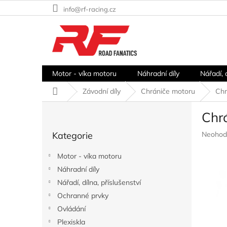
Přejít
info@rf-racing.cz
na
obsah
Motor - víka motoru
Náhradní díly
Nářadí, 
Domů
Závodní díly
Chrániče motoru
Chr
P
Chr
o
Přeskočit
s
Průměr
Kategorie
Neohod
kategorie
t
hodnoc
r
produkt
Motor - víka motoru
a
je
Náhradní díly
n
0,0
z
Nářadí, dílna, příslušenství
n
5
í
Ochranné prvky
hvězdič
p
Ovládání
a
Plexiskla